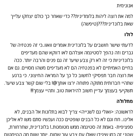
אנונימית
למה את רוצה ליהות בלומדינית?? כדי שאחר כך כולם יצחקו עלייך
שאת בלונדינית???(טיפשה)
לולו
לדעתי שישר חושבים על בלונדינית אומרים וואוו..כי זה פנטזיה של
גברים וזה נהפך לסטיגמה אצלהם לאו דווקא שהם מעדיפים
בלונדיניות כי זה לא רק צבע שיער זה גם פנים והרבה יותר. ככה
בחיים האמיתיים לא בפנטזיה הם לא מעדיפים משהו מסויים. גם אם
את רוצה חבר תפסיקי לחשוב כל כך על המראה החיצוני. כי ברגע
שתהיי חברותית מתוקה פתוחה ירצו אותך@! בלי שום קשר צבע שיער.
תשקיעי בעצמך עדיין חשוב להיראות טוב. ותהיי עצמך!!!
מחלולה
לראשונה: <ואולי גם לשנייה> צריך לבוא בתלונות אל הבנים, לא
אלינו.. חח וגם לא כל הבנים שופטים ככה ועכשיו סתם משו לא אליכן
ספציפית- באמת זה סטיגמה ממש מטומטת..! בלונדינית, שחרחורת,
שטני זה כמו שיגידו שאלו עם צבע עור שחום, יותר שוות מה הטימטום