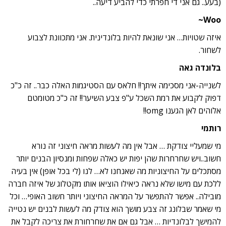
(בעע.. גם אני די חפרתי כדי להביע דיעה..
Woo~
איזה שטויות… אני שונאת להיות בלונדינית. אני מתכוונת לצבוע
לשחור.
בלונדה גאה
לשנייה-אני מסכימה איתך!! חלאס עם הסטיגמות האלה כבר.. זה כ"כ
דפוק לקבוע את רמת השכל ע"פ צבע השיער!! זה כ"כ מטומטם
אלוהים לאן הגענו omg!!
רותמי
מי שמעליי צודקת … אבל אין מה לעשות מראה חיצוני זה נורא
חשוב..ויש שחרחרות שהן יפות יש כאלה שפחות ומנסיון הבנים יותר
מסתכלים על החיצוניות מה שאנחנו לא… לנו (לי בכל אופן) אין בעיה
ללכת עם מישו שלא נראה כיאילו הוציאו אותו מקטלוג של איזה חברה
מובילה.. אפשר להתפשר על המראה החיצוני ויותר חשוב האופי… וכל
מי שאמר שבלונג זה צבע מושך הוא צודק מה לעשות לבנים יש נטייה
להמישך לבלונדיות … אבל גם אם את שחרחורת את צריכה לקבל את