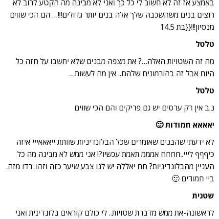
באמצע אז זה לא חשוב לי כל כך ואני לא מבינה מה הקטע לרוב לא
רוצים בנים משהשכבה שלך אלה בנים יותר גדולים!!!… הם הכי שווים
מנסיון!!!{{בת 14.5
טלטל
מה זה השטויות האלה…? את מצפה מבנים שלא יחשבו על חזה כל
היום אבל זה בהורמונים שלהם.. אין מה לעשות…
טלטל
נ.ב אין רק ערסים יש גם פריקים והם הכי שווים
יאאאא חמודות 🙂
לא ידעתי שהבנים שאומרים שכל הבלונדיניות שוותת ייאאאייי איזה
כיףףף לייי..חחחח אמממ תאמת עכשיו?! אני ממש לא מבינה מה כל
העניין מהבלונדיניות? חח יאללה יש לנו צבע שיער כזה וזהו. רדו מזה.
ביי חמודים 🙂
שטנית
לראשונה-את ממש מדברת שטויות.. לי כולם קוראים בלונדינית ואני