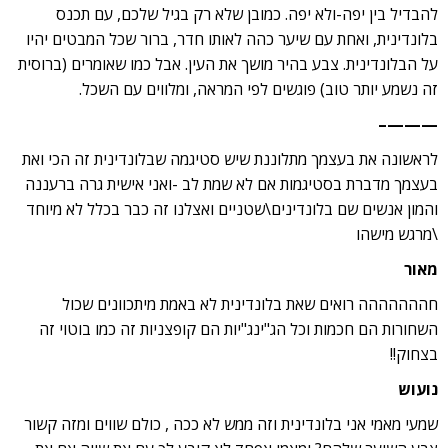
להבדיל בין יפה-ולא יפה. כמובן שלא רק בגיל שלכם, עם תכנס
בלונדינית, ואחת עם שיער כהה לאותו חדר, ברור שכל המבטים יהיו
על הבלונדינית. צבע בהיר מושך את העין. אבל כמו שאומרים (ברוסית
זה נשמע יותר טוב) פוגשים לפי המראה, ומלווים עם השכל.
———–
לראשונה את בעצמך מתלוננת שיש סטיגמה שבלונדינית זה הכי ואת
בעצמך מדברת בסטיגמות אם לא שמת לב -ואני אישית גרה ברעננה
והמון אנשים שם בלונדינים\שטניים ואצלנו זה כבר בכלל לא מיוחד
\מרגש מישהו
מאור
חההההההה רואים שאת בלונדינית לא באמת מיתכוונים שכול
השחורות הם חכמות וכל הג"ינג"יות הם קופצניות זה כמו בוטוי זה
בצחוק!!
נועוש
שמעי מאמי אני בלונדינית וזה ממש לא ככה , כולם שווים ומזה קשור