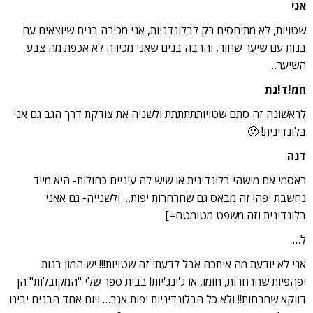
אני
שטויות, לא מתיחסים רק לבלונדניות, אני מכירה בנים שיוצאים עם
בנות עם שיער שחור, והרבה בנים שאני מכירה לא אכפת מה צבע
השיער…
חמ!ד!נת
לראשונה זה סתם שטויותתתתתת ולשניה את צודקת דרך הגב גם אני
בלונדינית! 🙂
דנה
ראסמי אם מישהי בלונדינית או שיש לה עיניים כחולות- היא מייד
נחשבת יפה! זה מבאס גם שחרחרות יפות… ולשנייה- גם אאני
בלונדינית וזה משפט מטומטם=]
ל…
אני לא יודעת מה איתכם אבל לדעתי זה שטויות!!! יש המון בנות
יפהפיות שחרחרות, חומו, או ג'ינג'יות! בבית ספר שלי "המקובלות" הן
דווקא שחרחות!! ולא כל הבלונדיניות יפות אגב… ויום אחד הבנים יבינו