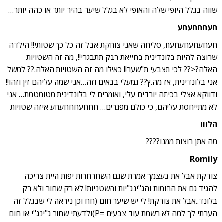
שווה בגלל היופי שלה והאופי לא בגלל שיער בהיר יותר או כהה יותר…
חעחחחעחע
חעחעחעחעחעח, סליחה שאני צוחקת אבל זה כל כך שטותי!! הילדה
שרוצה להיות בלונדינית בחייאת רבק תתבגרי!!, מה זה השטויות
האלה?<?? לכי תצבעי ת"שער!! כאילו מה זה השטויות האלה.?? למשל
אני בלונדינית, אז מה.ץ?? גמעלי בבאים וזה…אני שמה עליהם זין וזהו!!
ודווקא אצלי בכיתה יורדים עלי, ואומרים לי בלונדינית מטומטמת… אני
לא מתייחסת עליהם, כי כולם מפגרים… חחחעחחחעחע איזה שטויות
הלווו
מה אתן רוצות ממנו????
Romily
צודקת אבל את בעצמך אמרת שגם השחרחרות יפות היית צריכה
להגיד גם את החומות והג"ינג"יות והשטניות! לא רק שחור ולא רק
בלונד..אבל את צודקת! לי יש שיער חום (חח וכן ניראה לי שבגלל זה
הערתי לך למה לא רשמת עוד צבעים =P)ולדעתי שחור ג"ינג"י או חום