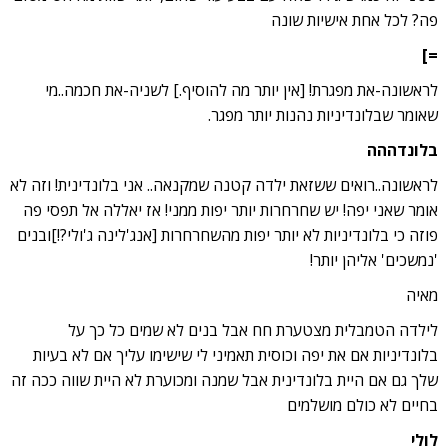
פה? לכל אחת אישיות שונה
=]
לראשונה-את מפגרת! [אין יותר מה להוסיף.] לשניה-את חכמה..מי
שאומר שבלונדיניות נהנות יותר מפגר.
בלונדההה
לראשונה..רואים ששזאת ילדה קטנה שמקנאה.. אני בלונדינית! וזה לא
אומר שאני יפה! יש שחרחרות יותר יפות ממני! אז יאללה אל תפסי פה
פוזה כי בלונדיניות לא יותר יפות מהשחרחרות [אנג'לינה ג'ולי?!]ובנים
'נמשכים' אליהן יותר!
מאיה
לילדה הטמבלית מצטערת חח אבל בנים לא שמים כל כך על
בלונדיניות אם את יפה וכוסית תאמיני לי שישימו עליך אם לא בעיות
שלך גם אם היית בלונדינית אבל שמנה ומכוערת לא היית שווה ככה זה
בחיים לא כולם מושלמים
לולי