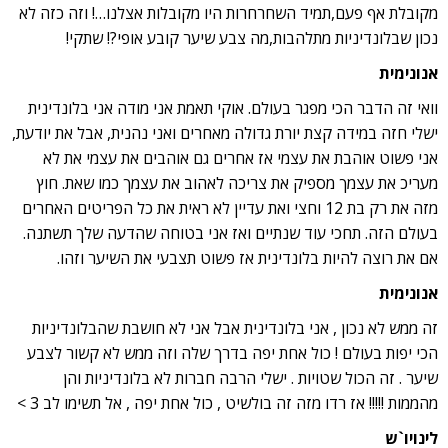
מקובלת אף פעם,תמיד השחרחרות היו מקובלות אצלנו…! וזה כזה לא
נכון שבלונדיניות מתלהבות,מה צבע שיער קובע אופי?! שתקי!
אנונימית
וואי זה הדבר הכי מפגר בעולם. אוקי תאמת אני מודה אני בלונדינית
ישלי חזה במידה קצת יורת גדולה מאחרים ואני נהנית, אבל את יודעת,
אני פשוט אוהבת את עצמי אז אחרים גם אוהבים את עצמי את לא
מעריכ את עצמך מספיק את צריכה לאהוב את עצמך כמו שאת. חוץ
מזה את רק בת 12 וחצי ואת עדיין לא ראית את כל הפריטים האחרים
בעולם הזה. תחכי עוד שנתיים ואז אני בטוחה שהדעה שלך תשתנה.
אם את רוצה להיות בלונדינית אז פשוט תצבעי את השיער וזהו.
אנונימית
זה ממש לא נכון , אני בלונדינית אבל אני לא חושבת שהבלונדיניות
הכי יפות בעולם ! כול אחת יפה בדרך שלה וזה ממש לא קשור לצבע
שיער . זה הכול שטויות . ישלי הרבה חברות לא בלונדיניות והן
מהממות !!!!! אז רדו מזה זה בולשיט , כול אחת יפה , אל תשימו לב 3 >
לינויו`ש