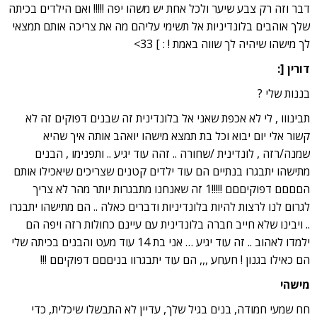
דבר וזה רק צבע שיער ולכל אחת יש משהו יפה !!!!! ואם הילדים בכיתה
שלך אוהבים בלונדיניות אל תשימי עליהם מה את צריכה אותם תמצאי
לך מישהו שיהיה לך שווה באמת ! : ] 33>
דורין [:
בננות שלי ?
תבינווו , לי לא אכפת שאני אל בלונדינית זה שבנים דפוקים זה לא
קשור אלי יום יבוא וכל בת תמצא מישהו יואהב אותה איך שהיא
שמנה/רזה , לונדינית /שחורה .. זהה עוד יגיע .. ותפנימו , הבנים
מתישהו יתבגרו בנתיים הם עוד ילדים קטנים שצריכים שיאכילו אותם
הםםםם דפוקיםםם !!!!!1 זה שאנחנו מתבגרות יותר מהר לא צריך
לגרום לנו לרצות להיות בלונדיניות ודברים כאלה .. הם מתישהו יתבגרו
.. ויבינו שלא חייב חברה בלונדינית עם עיינם כחולות רזה ויפה הם
ילמדו לאהוב .. זה עוד יגיע … אני בת 14 עוד מעט והבנים בכיתה שלי
הם כאילו בגנון ! חעחע ,,, הם עוד יתבגרוו בניםםם דפוקיםם !!!
מישהי
חח שמעי חמודה, בנים בגיל שלך, עדיין לא התבשלו שיכלית, כדי