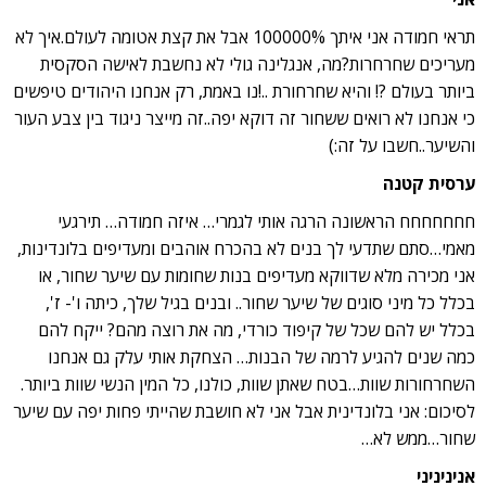
תראי חמודה אני איתך 100000% אבל את קצת אטומה לעולם.איך לא
מעריכים שחרחרות?מה, אנגלינה גולי לא נחשבת לאישה הסקסית
ביותר בעולם ?! והיא שחרחורת ..!נו באמת, רק אנחנו היהודים טיפשים
כי אנחנו לא רואים ששחור זה דוקא יפה..זה מייצר ניגוד בין צבע העור
והשיער..חשבו על זה:)
ערסית קטנה
חחחחחחח הראשונה הרגה אותי לגמרי… איזה חמודה… תירגעי
מאמי…סתם שתדעי לך בנים לא בהכרח אוהבים ומעדיפים בלונדינות,
אני מכירה מלא שדווקא מעדיפים בנות שחומות עם שיער שחור, או
בכלל כל מיני סוגים של שיער שחור.. ובנים בגיל שלך, כיתה ו'- ז',
בכלל יש להם שכל של קיפוד כורדי, מה את רוצה מהם? ייקח להם
כמה שנים להגיע לרמה של הבנות… הצחקת אותי עלק גם אנחנו
השחרחורות שוות…בטח שאתן שוות, כולנו, כל המין הנשי שוות ביותר.
לסיכום: אני בלונדינית אבל אני לא חושבת שהייתי פחות יפה עם שיער
שחור…ממש לא…
אניניניני