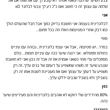
צבע השיער שלהם? ומאמי אפחד לא קובע לך עם את שווה אם את
שלמה עם עצמך זה כי חושב ואם כ"כ רע לך צבעי לבלונד xD
אני
לבלונדינית בעצמה אני חושבת בדיוק כמוך אבל חבל שהעולם הולך
כמו דבק אחרי הסטיגמות האלו וזה בכל תחום…
סופי
בסדר…יש סטיגמה , אבל אני עצמי בלונדינית , גבוהה עם עיניים
כחולות ותתפלאו : אני רוצה שיער ככה עם עיניים חומות… כולם
מסתכלים עלי מוזר כשאני אומרת את זה אבל זה נכון ואני לא חושבת
שצבע שיער זה משהו שמשפיע על דעתם של בנים עליך..זה רק
משפיע על דעתך על עצמך ואם את מעוניינת לשנות אותו זה רק
בשבילך ולא בשביל שנבים ידלקו עליך..
גפן
80% מהידידים שלי דווקא לא אוהבים בלונדיניות והם מעידיפים שיער
כהה.
כגעכגכג