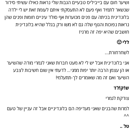
ושיער חום עם בייביליס טבעיים הגבות שלי נראות כאילו עשיתי סידור
שנשאר לתמיד ואף פעם לא התעסקתי איתם לעומת זאת יש לי ילדה
בלונדינית בכיתה עם פנים מכוערות אף סולד עיניים חומות ופנים שהן
נראות נפוכות והגוף שלה גם לא משו ורק בגלל שהיא בלונדינית
חושבים שהיא יפה זה מרגיז
ללי 🙂
לשחרחורת….
אני בלונדינית אבל יש לי לא מעט חברות שאני לגמרי מודה שהשיער
או הן עצמן הרבה יותר יפות ממני… לדעתי אין שום חשיבות לצבע
השיער ואם זה מה שאומרים לך-תתעלמי!
ש!ק!לד
צודקת לגמרי
למרות שהבנים שאני מעדיפה הם בלונדיניים אבל זה עניין של טעם
^^
טל ..