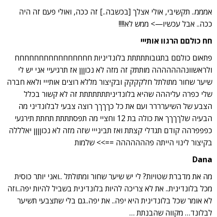
אמממ.. תקשיבי, אולי אצלך [בכשבה..] זה ככה, ואולי פעם זה היה
ככה.. אבל עכשיו—> ממש לא!!!!
חח כולםם הרגוו אותייי
פתאום כולםם בתגובותתתתת בלונדיניות חחחחחחחחחחחחחחחח
ולראשוונההההההה מותתק זה מזה לא נכוןןן אז תרגיעיי אני יש לי
שיער שחור מתולתל חלקקקק ובקיצור מללא רוצים אותייי ולאא חברה
שלי כפרה עליההה שהיא בלונדיניתתתתתתת זה לא קשור בכלל
הצבע של השיערררר ועם את כל כךךךך רוצה צבעי לבלונדיני מה
הבעיה שלךךךך את כולה בת 12 וחציי מה תפסתתתת תחתת תירגעי
כפפפרהה קודם תגדלי קצתת ואז תבינייי שזה מזה לא נכוןןןן יאלללה
בקיצור לינוי הייתה פההההההה ==>> שלמות
Dana
מה את מדברת שטויות? לי יש שיער שחור ומתולתל ..ואני יותר כוסית
מכל בלונדינית.. את לא צריכה להיות בלונדינית בשביל להיות יפה..וזה
לא אומר שכל בלונדינית היא יפה.. את יפה..גם בלי שתצבעי תשיער
לבלונד… מקווה שהבנתת …