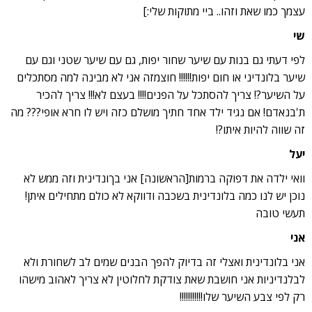
עצמך כמו שאת וזהו.. ביי מתוקות שלי:]
שי
לפי דעתי גם בנות עם שיער שחור יפות, גם עם שיער שטני וגם עם
שיער בלונדיני או חום יפות!!!!!! חוצמזה אני לא מבינה למה מסתכלים
על השיער?! צריך להסתכל על הפנים!!!! בעצם לא!!! צריך להכיר
ת'בנאדם! אם נגיד ילד אחד חתיך מושלם כזה ויש לו חרא אופי??? מה
זה שווה להיות איתו?!
יעל
וואי ילדה את דפוקה ברמות[הראשונה] אני בךונדינית וזה ממש לא
נוכן יש לנו כמה בלונדינית בשכבה ודווקא לא כולם מתחילים איתן!
תעשי טובה
אני
אני בלונדינית ואצלי זה בדיוק להפך הבנים שמים לב לשחורת ולא
לבלנדיניות אני חושבת שאת צודקת לחלוטין לא צריך לאהוב מישהו
רק לפי צבע השיער שלו!!!!!!!!!!!