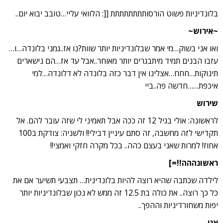
בלונדיניות פשוט הורסותתתתתתתת [[: הלוואי עליי…טובב יבוא יום..
~אירוש~
ואו אני בשוק…מי אמר שבלונדיניות יותר שוות?נו אז..גמני בלונדה…ו…
עזבו הבנים תמיד מיתבגרים יותר מאוחר..אבל עד אז…הם נישארים
תינוקות…חחח…אצלינו אין דבר כזה בלונדה לא דלונדה…למי
איכפת……חדשה פה..ביי
שירוש
לראשונה: אולי בגיל 12 זה ככה אבל תאמיני לי שזה עובר להם. אל
תקדישי לזה מחשבה, זה סתם עיניין דבילי!! ולשניה: צודקת ב100
אחוז! למרות שאני בעצם כהה.. בכל מקרה חזקי ואמצי!!
ראשונההה!!=]
לילדה שכתבה שהיא רוצה להיות בלונדינית… תצבעי תשיער אם את
כל כך רוצה.. את כולה בת 12.5 זה ממש לא נכון שבלונדיניות יותר
יפות משחורדיניות וההפך..
אני