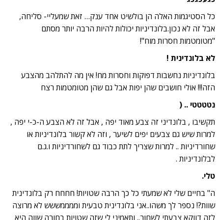
כל הסטיגמות האלה הן בולשיט אחד ענק… זאת שמעליי- סליחה,
אבל זה לא נכון.בלונדיניות יכולות להיות הרבה יותר מסתם
"מטומטמות חסרות מוח"!
לא בלונדינית !
בלונדיניות נחשבות דפוקות וחסרות מח! אין מה להתלהב מהצבע
הזה!!! אולי חושבים שהן יפות אבל גם שהן מטומטמות רצח
נטטטטי .. (
תקשיבו , בלונדיני זה צבע מאוד יפה , אבל זה לא הצבע ה-כ-י יפה ,
למרות שיש גם צבעים יפים לשיער , וזה לא קשור בלונדיניות או
שחורדיניות .. למרות שצריך לתת כבוד גם לשחורדיניות ו.ג.ם
לבלונדיניות .
טלי.
ה" בחיים שלי לא שמעתי כל כך הרבה שטויות! חחחח רק בלונדינית
שוות?! נספר לך משהו..אני בלונדינית טבעית וממממששש לא מרוצה
לזה דווקא צבעתי לשחור.. ותאמיני לי שזה שטויות בחורה שווה היא