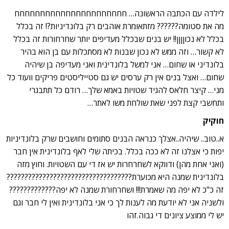
לילדה עם הכתבה הראשונה… חחחחחחחחחחחחחחחחחחחחחח
מה את סטומה?????? מזתאומרת אוהבים רק בלונדיניות?! זה בכלל
בכלל לא נכוןןןן!! יש בנים שבכלל מעדיפים יותר שחרחורות זה בכלל
לא קשור… וזה ממש לא נכון שבנות לא מסתכלות עם בן הוא בהיר
בלונדיני או שחום… אני למשל בלונדינית ואני מעדיפה בן שיהיה
שחום… ואצל בנים אין רק ערסים יש גם סטייליסטים פריקים וועוד כל
מני… קיצר חלאס להגיד שטויות באמא שלך… רודם כל תתבגרי
ותחשבי קצת לפני שאת שולחת משו לאתר…
חוקיק
א..טוב.. שיהיה..אצלך כנראה הבנים סתומים וחושבים שרק בלונדיניות
יפות כי אצלנו זה לא ככה בכלל. בכיתה שלי לאף בלונדינית אין חבר
(ואני אחת מהן) ודווקא לשחרחרות יש אז די עם השטויות. וחוץ מזה
בלונדינית שמנה היא מכוערת???????????????????????????????????
זה כ"כ לא יפה מה שאמרת!!! ושחרחורת שמנה לא יפה?????????????
ולשניה אני לא יודעת מה לענות לך כי אני בלונדינית ואין לי חבר וגם
יש לי ממוצע ציונים די גבוה.זהו