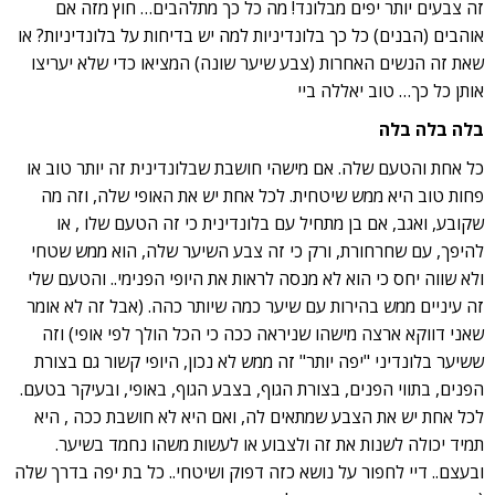
זה צבעים יותר יפים מבלונד! מה כל כך מתלהבים… חוץ מזה אם
אוהבים (הבנים) כל כך בלונדיניות למה יש בדיחות על בלונדיניות? או
שאת זה הנשים האחרות (צבע שיער שונה) המציאו כדי שלא יעריצו
אותן כל כך… טוב יאללה ביי
בלה בלה בלה
כל אחת והטעם שלה. אם מישהי חושבת שבלונדינית זה יותר טוב או
פחות טוב היא ממש שיטחית. לכל אחת יש את האופי שלה, וזה מה
שקובע, ואגב, אם בן מתחיל עם בלונדינית כי זה הטעם שלו , או
להיפך, עם שחרחורת, ורק כי זה צבע השיער שלה, הוא ממש שטחי
ולא שווה יחס כי הוא לא מנסה לראות את היופי הפנימי.. והטעם שלי
זה עיניים ממש בהירות עם שיער כמה שיותר כהה. (אבל זה לא אומר
שאני דווקא ארצה מישהו שניראה ככה כי הכל הולך לפי אופי) וזה
ששיער בלונדיני "יפה יותר" זה ממש לא נכון, היופי קשור גם בצורת
הפנים, בתווי הפנים, בצורת הגוף, בצבע הגוף, באופי, ובעיקר בטעם.
לכל אחת יש את הצבע שמתאים לה, ואם היא לא חושבת ככה , היא
תמיד יכולה לשנות את זה ולצבוע או לעשות משהו נחמד בשיער.
ובעצם.. דיי לחפור על נושא כזה דפוק ושיטחי.. כל בת יפה בדרך שלה