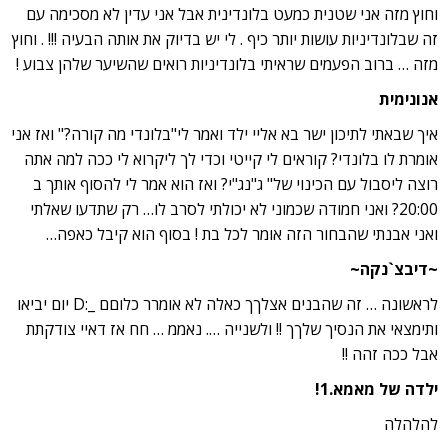
וחוץ מזה אני שטנית כמעט בלונדינית אבל אני עדין לא מסכימה עם
זה שבלונדיניות עושות יותר כיף . לי יש בדיוק את אותה הבעיה !!! . וחוץ
מזה … ברוב הפעמים שראיתי בלונדיניות רואים שהשיער שלהן צבוע !
אנונימית
איך שבאתי לתיכון ישר בא אליי ילד ואמר לי"בלונדי מה קורה?" ואז אני
אומרת לו בלונדי? קוראים לי קייטי וכדי לך ליקרוא לי ככה למה אתה
רוצה ליסבול עם הכינוי של" ג"נג"י? ואז הוא אמר לי להסוף אותך ב
20:00? ואני חמודה שכמוני לא יכולתי לסרב לו… רק שתדעו שאלתי
ואני אבנתי שהבחור הזה אומר לכל בת ! בסוף הוא קיבל כאפה…
~דיבצ`נקה~
לראשונה … זה שהבנים אצלךך כאלה לא אומרר כלוםם _:D יום יביאו
ותימצאי את הנסיך שלךך !! ולשנייה …. נאממ … חח אז דאיי צודקתת
אבל ככה זהה !!
ילדה של מאמא.1!
להלהלה