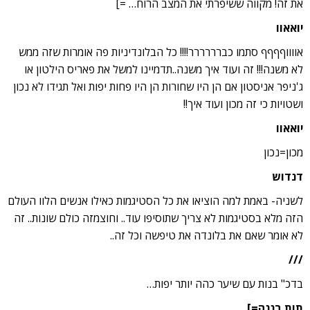
את זה! מקווה ששיפרתי את המצב הרוח… =]
יואאוו
אווווףףףף סתמו כברררררר!!!! כל הבלונדיניות פה אומרות שזה ממש
לא משנה!!! זה ועוד איך משנה..תדמיינו למשל את פאריס הילטון או
ג'ניפר אניסטון אם הן היו שחורות הן היו פחות יפות ואל תגידו לא נכון
ושטויות כי זה מכון ועוד איך!!
יואאוו
מכון=נכון
דנדוש
לשניה- באמת למה הוציאו את כל הסטיגמות כאילו אנשים הלוו העולם
הזה מלא בסטיגמות לא צריך שתוסיפו עוד.. וחוצמזה כולם שונות.. זה
לא אומר שאם את בלונדה את טיפשה וכל זה..
///
בדכ" בנות עם שיער כהה יותר יפות…
תות בננה=]