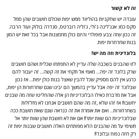
זה לא קשור
עובדה יש שחקניות בהוליווד ממש יפות שכולם חושבים שהן סמל
סקס כמו: אנג'לינה ג'ולי, ג'וליה רוברטס, סנדרה בולוק ועוד הרבה.
זה נכון שזה צבע פופולרי והיום כולן מחמצנות אבל בכל זאת יש המון
בנות שחרחרות יפות.
בלונדינית וזה מה יש!
לזו שהבנים בשכבה שלה עדיין לא התפתחו שכלית ושהם חושבים
שרק בלונד זה יפה… מאמי אל תקחי את זה קשה… זה יעבור להם
כרגע אין להם מספיק שכל להבין שאצל בנות כולן יפות… אז נכון
שבלונד זה יפה אבל עדיין בהמשך הם יבינו שגם שחרחורות הן יפות,
אבל את מדברת כאילו הבלונדיניות הן אלה שהחליטו שזה מה שבנים
יחשבו!! אז זהו שלא ,זה מה שהם חושבים אנחנו לא מזלזלות
בשחרחורות… ואם את אומרת את זה כנראה שגם שאת חושבת ככה
שבלונדיניות הם שוות יותר!! אם את לא חושבת שהן שוות יותר אל
תשימי על מה שהבנים הלא מפותחים האלה חושבים שבנות יפות זה
רק חזה נפוח ובלונד!!