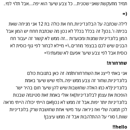
תמיד מתעקשת שאני שטנית… כל צבע שיער הוא יפה….אבל תלוי למי..
(=
לילה שכתבה על הבלונדיניות..חח את כולה בת 12 אני מניחה שאת
בכיתה ו'..נכון? זה בכלל בכלל לא נכון מה שכתבת חחח יש המון אבל
המון בלונדיניות שמנות ומכוערות …זה ממש לא קשור זה יעבור חח
הבנים שיש לכם בבצפר מוזרים..\= מיילא לבחור לפי גוף כוסית לא
כוסית אבל לפי צבע שיער אפעם לא שמעתי\\=
שחרחורת!
אני באתי לייצג את השחרחורות!מה זה כאן בתגובות כולם
בלונדיניות..שחור זה צבע ממש יפה..ולמי שיש שיער באמת
בלונדיני(לא כמו האלה שחושבות שיש להן שיער חום בהיר ישר
הופכות את עצמן לבלונדיניות)אז אולי באמת זאת סטיגמה שבנות
בלונדיניות יותר יפות..אבל זה ממש לא נכון!אם הייתי יכולה הייתי מראה
לכן תמונה שלי ואז ניראה עוד מישי אחת שחושבת שרק בלונדיניות
שוות..! סורי על ההתלהבות אבל זה ממש עיצבן!
hello!!