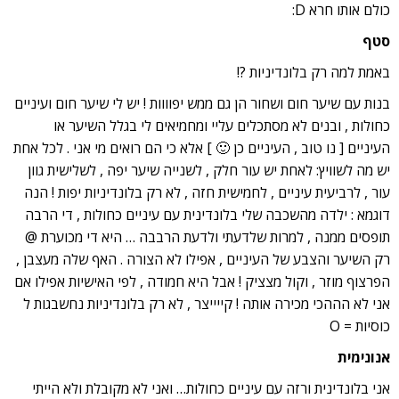
כולם אותו חרא D:
סטף
באמת למה רק בלונדיניות ?!
בנות עם שיער חום ושחור הן גם ממש יפוווות ! יש לי שיער חום ועיניים
כחולות , ובנים לא מסתכלים עליי ומחמיאים לי בגלל השיער או
העיניים [ נו טוב , העיניים כן 🙂 ] אלא כי הם רואים מי אני . לכל אחת
יש מה לשוויץ: לאחת יש עור חלק , לשנייה שיער יפה , לשלישית גוון
עור , לרביעית עיניים , לחמישית חזה , לא רק בלונדיניות יפות ! הנה
דוגמא : ילדה מהשכבה שלי בלונדינית עם עיניים כחולות , די הרבה
תופסים ממנה , למרות שלדעתי ולדעת הרבבה … היא די מכוערת @
רק השיער והצבע של העיניים , אפילו לא הצורה . האף שלה מעצבן ,
הפרצוף מוזר , וקול מצציק ! אבל היא חמודה , לפי האישיות אפילו אם
אני לא הההכי מכירה אותה ! קייייצר , לא רק בלונדיניות נחשבגות ל
כוסיות = O
אנונימית
אני בלונדינית ורזה עם עיניים כחולות… ואני לא מקובלת ולא הייתי