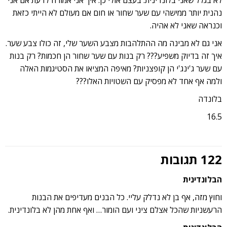
לא בגלל שאני בלונדינית. בעצם אולי כן. איך אני אמורה לדעת אם אני
נהנית יותר ממישהי עם שער שחור או חום אם מעולם לא הייתי כזאת
וכנראה שאני לא אהיה.
אני גם לא מבינה מה ההתלהבות מצבע השער שלי, זה כולו צבע שער.
איך זה בדיוק משפיע??? רק בנות עם שער שחור הן חכמות? רק בנות
עם שער ג'ינג'י הן קופצניות? מאיפה המציאו את הסטיגמות האלה
ולמה אף אחד לא מפסיק עם השטויות האלו???
בלונדה
16.5
122 תגובות
הבלונדינית
וחוץ מזה, אף בן לא נדלק עליי. כל הבנים מעדיפים את הבנות
הרעשניות שהכל אצלם ציני ועם הומור… ואף אחת מהן לא בלונדינית.