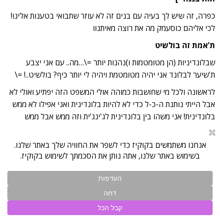
כפרה, זה שיש לך בעיה עם בנים זה לא עוזר שתבואי בטענות אלינו!
לכי אליהם כוסעמק מה את רוצה מאיתנוו
ת'אמת זה בולשיט
שבלונדיניות (הן מטומטמות ו)נהנות יותר =\…מה.. עם אני יצבע
ת'שיער לבלונד אני יהיה מטומטמת ויהיה לי יותר כיף? בולשיט..! =\
לראשונה ולכל מי שחושבות כמוהה אולי המשפט הזה יפתיע ואולי לא
אבל הייתי נותנת ה-כ-ל כדי לא להיות בלונדינית ואני אפילו לא ממש
בלונדינית! אני משהו בין בלונדינית לג'ינג'ית וזה ממש אבל ממש
מעליב כל הסטיגמות וההעלבות שאני סופגת מכל הכיוונים ישר כשאני
לא מבינה משהו קופצים עלי ואומרים איך רואים שאת בלונדינית! בנות
אתן ממש לא יודעות איך אני מרגישה ברגעים האלו….:( ואני רוצה לציין
כדי להוכיח שאני בקבוצה א בכל המקצועות, ומקבלת ציונים (בלי עין
הרע) ממש טובים, זה נשמע לכם כמומשהי טיפשה? אז בנות בבקשה
בשמי ובשם כל הבלונדות למיניהן בעולם בבקשה תתחשבו! כל מלה
שיוצאת ממכן פוגעת אפילו שלא מודים….סליחה על המגילה ותודה לכל
מי שהגיעה עד נקודה זו.