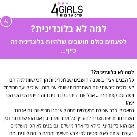
למה לא בלונדינית?
השבת את ההבזקים
visibility_off
לפעמים כולם חושבים שלהיות בלונדינית זה
כייף...
סמן כותרות
title
צבע רקע
settings
להקטין את התצוגה
zoom_out
למה לא בלונדינית??
כל הבנים אצלי בשכבה חושבים שבלונדיניות הן הכי שוות למה הם
התקרב
zoom_in
לא יכולים ליראות שגם השחרחרות שוות? אני רזה, יש לי שיער מתולתל
הקטן את הגופן
remove_circle_outline
ויפה וגם קצת חזה… אבל אם הייתי בלונדינית רזה הייתי הכי הכי הכי
הגדל את הגופן
יפה!
add_circle_outline
נמאס לי כבר שכולם מתעלמים ממה שאנחנו מרגישות. גם אנחנו
גופן קריא
spellcheck
השחרחרות יפות וצריך להעריך כל אחד ואחד בין אם הוא שחרחור ובין
ניגודיות בהירה
brightness_high
אם הוא בלונדיני. כי לא כל אחד מושלם, גם בנים לא הכי מושלמים
ניגודיות כהה
בעולם ואותם לא שופטים לפי צבע השיער והחזה כי הם שונים, הם
brightness_low