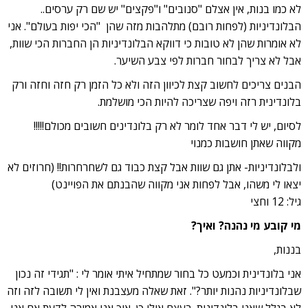
לא כמו בנות, אין אצלם "סנובים" ו"פקצים" יש שם רק ערסים..
קו תחתון קישורים
format_underlined
הבלונדיניות (לפחות רובם) מתלהבות מזה שהן "הכי יפות בעולם". אני
סמן קישורים
font_download
לא אומרות שהן לא טובות כי דווקא הבלונדיניות הן החברות הכי שוות,
אבל לא צריך לבחור חברות לפי צבע השיער.
אפס
cached
את
הבנים צריכים לחשוב קצת לכיוון הזה ולא כל הזמן רק חזה וחזה ורק
כל
בלונדינית רזה ויפה שצריכה להיות הכי מושלמת.
האפשרויות
לסיום, יש לי דבר אחד לומר לא רק בלונדינים חשובים מכולם!!!!!
מקווה שאתן חושבות כמנוי
ולבלונדיניות- אתן גם שוות אבל קצת כבוד גם לשחרחרות!! (חרוזים לא
יצאו לי משהו, אבל לפחות אני מקווה שהבנתם את הפויינט)
גיל: 12 וחצי
מי קובע מי נהנה? ואיך?
בננות,
אני בלונדינית וכמעט כל בחור שמתחיל איתי אומר לי : "תגידי זה נכון
שבלונדיניות נהנות יותר?". זאת שאלה מעצבנת ואין לי תשובה לזה וזה